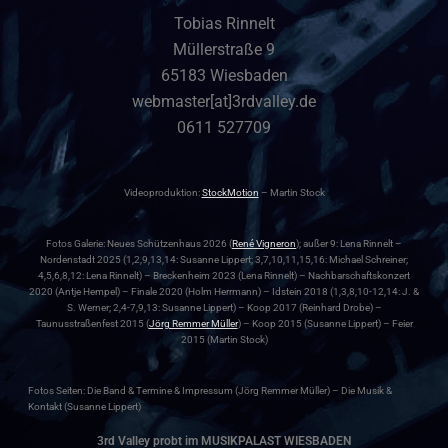
Tobias Rinnelt
Müllerstraße 9
65183 Wiesbaden
webmaster[at]3rdvalley.de
0611 527709
Videoproduktion:
StockMotion
– Martin Stock
Fotos Galerie: Neues Schützenhaus 2026 (
René Vigneron
); außer 9: Lena Rinnelt –
Nordenstadt 2025 (1,2,9,13,14: Susanne Lippert; 3,7,10,11,15,16: Michael Schreiner;
4,5,6,8,12: Lena Rinnelt) – Breckenheim 2023 (Lena Rinnelt) – Nachbarschaftskonzert
2020 (Antje Hempel) – Finale 2020 (Holm Herrmann) – Idstein 2018 (1,3,8,10-12,14: J. &
S. Werner; 2,4-7,9,13: Susanne Lippert) – Koop 2017 (Reinhard Drobe) –
Taunusstraßenfest 2015 (
Jörg Remmer Müller
) – Koop 2015 (Susanne Lippert) – Feier
2015 (Martin Stock)
Fotos Seiten: Die Band & Termine & Impressum (Jörg Remmer Müller) – Die Musik &
Kontakt (Susanne Lippert)
3rd Valley probt im MUSIKPALAST WIESBADEN